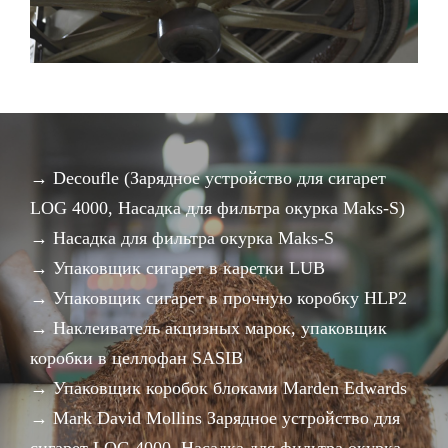
→ Decoufle (Зарядное устройство для сигарет
LOG 4000, Насадка для фильтра окурка Maks-S)
→ Насадка для фильтра окурка Maks-S
→ Упаковщик сигарет в каретки LUB
→ Упаковщик сигарет в прочную коробку HLP2
→ Наклеиватель акцизных марок, упаковщик
коробки в целлофан SASIB
→ Упаковщик коробок блоками Marden Edwards
→ Mark David Mollins Зарядное устройство для