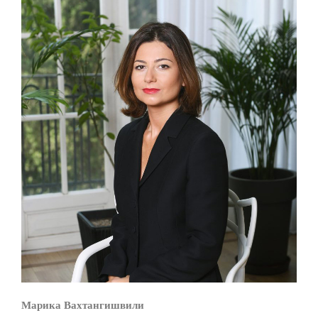
Марика Вахтангишвили